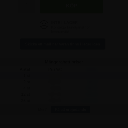
4.122,50 kr
4.122,50 kr
Skicka ett mail när varan finns i lager igen
Mängdrabatt priser
Antal
Pris/st:
Spara:
1 st
4.122,50
-
2 st
3.955,00
335,00
4 st
3.746,25
1.505,00
12 st
3.537,50
7.020,00
25 st
3.330,00
19.812,50
Mer?
Få ett erbjudande