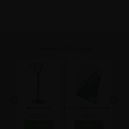
ANDRA KÖPTE ÄVEN
/
MenuPro Svart
L-Ställ Stående Akrylställ
9,7 cm
affischställ - A4
- A5
af
1.247,50 kr
61,25 kr