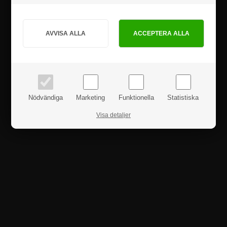
Hur vill du handla?
PRIVAT
FÖRETAG
priser inkl. moms
priser exkl. moms
Nödvändiga
Marketing
Funktionella
Statistiska
Visa detaljer