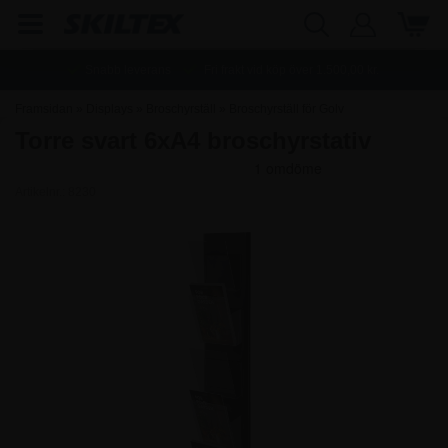
Snabb leverans
Fri frakt vid köp över
1.500,00
kr.
Framsidan
»
Displays
»
Broschyrställ
»
Broschyrställ för Golv
Torre svart 6xA4 broschyrstativ
Artikelnr.:
8230