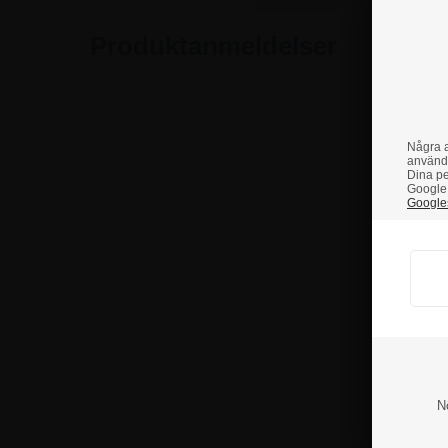
Produktanmeldelser
Några a
använd
Dina pe
Google 
Googles
N