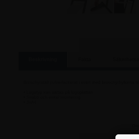
Beskrivning
Fakta
Säkerhetsa
Broschyrställ pulverlackerat i svart med broschyrhyllorna ti
• Logotyp kan sättas på logoplattan.
• Snabb och enkel montering.
• 3xA4
Om 