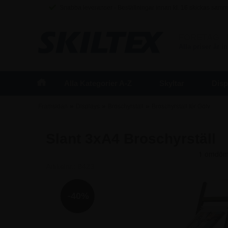
Snabba leveranser - Beställningar innan kl. 16 skickas sam
FÖRETAG
/
Alla priser är 
Alla Kategorier A-Z
Skyltar
Disp
»
»
»
Framsidan
Displays
Broschyrställ
Broschyrställ för Golv
Slant 3xA4 Broschyrställ
Artikelnr.:
8423
-40%