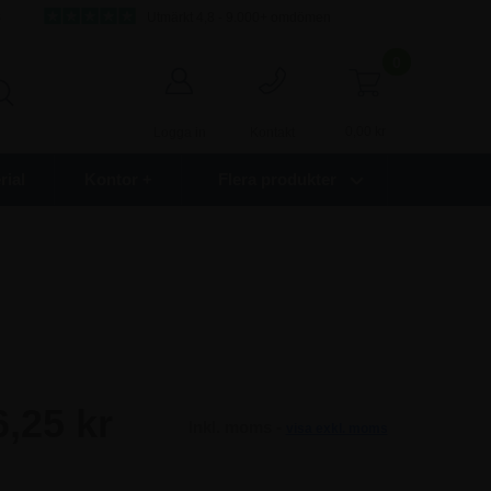
s
Utmärkt 4,8 - 9.000+ omdömen
0
0,00
kr
Logga in
Kontakt
ial
Kontor +
Flera produkter
6,25 kr
Inkl. moms -
visa exkl. moms