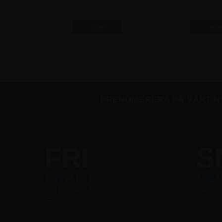
100x140 cm
profil -
2.122,50 kr
161,25
PRENUMERERA PÅ VÅRT 
Skriv upp dig till vårt nyhetsbrev och ta del a
FRI
S
FRAKT
LE
Vid köp över 1200 kr
Beställ
Exkl. moms
skicka