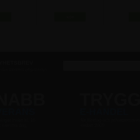
 A4
25mm profil - A3
(
 kr
267,50
kr
9
NYHETSBREV
v våra attraktiva erbjudanden
NABB
TRYG
VERANS
E-HANDEL
ningar innan kl. 16
för företag och privatpersone
s samma dag
sedan 2009