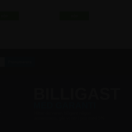
1/3 A4)
cm
8,75 kr
1.493,75 kr
G
BILLIGAST
MED GARANTI
r
Hittar du varan billigare någon
annanstans, går vi ner i pris med 5%