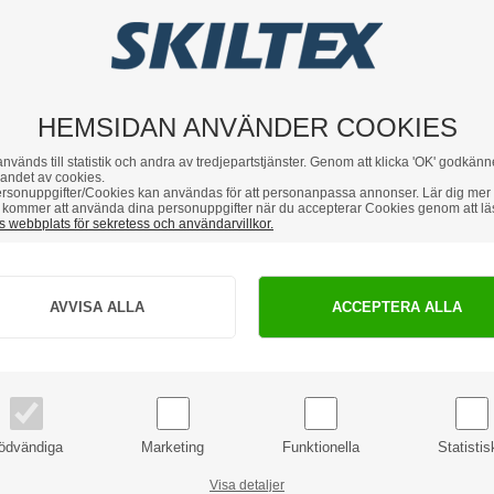
HEMSIDAN ANVÄNDER COOKIES
nvänds till statistik och andra av tredjepartstjänster. Genom att klicka 'OK' godkänn
andet av cookies.
rsonuppgifter/Cookies kan användas för att personanpassa annonser. Lär dig mer
kommer att använda dina personuppgifter när du accepterar Cookies genom att lä
 webbplats för sekretess och användarvillkor.
Hur vill du handla?
PRIVAT
FÖRETAG
priser inkl. moms
priser exkl. moms
ödvändiga
Marketing
Funktionella
Statistis
Visa detaljer