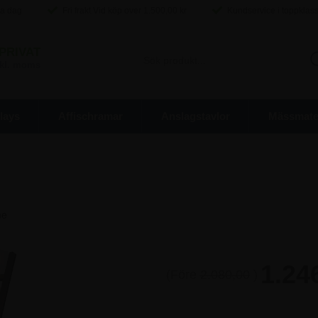
ma dag
Fri frakt Vid köp over
1.500,00
kr
Kundservice i toppklas
PRIVAT
inkl. moms
lays
Affischramar
Anslagstavlor
Mässmater
1.24
(Före
2.080,00
)