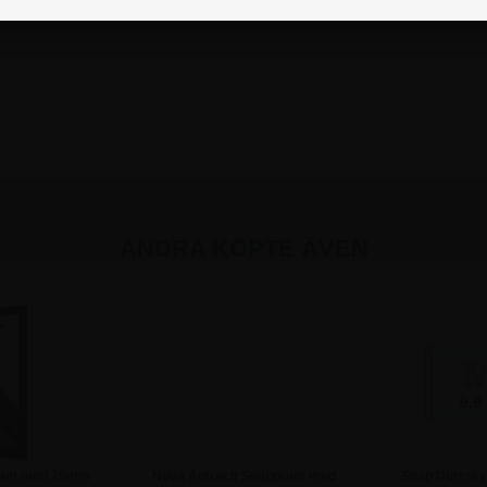
ANDRA KÖPTE ÄVEN
ram med 25mm
Nova Antracit Snäppram med
Snap Dörrskyl