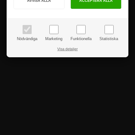
PRIVAT
FÖRETAG
priser inkl. moms
priser exkl. moms
Nödvändiga
Marketing
Funktionella
Statistiska
Visa detaljer