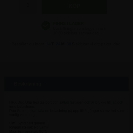
Beställer du inom
14
T
24
M
38
S
skickar vi ditt paket idag!
Beskrivning
HPX Duo Grip tejp tas bort och sättas fast igen och är bruklig till lätt och
tung belastning.
Duo Grip tejp kan tåla en belastning på upp till 5 gånger så mycket som
vanlig velcro tejp.
Lim:
Syntetiskt gummi
Ryggmaterial:
Polyamid
Max. temperatur:
90°C