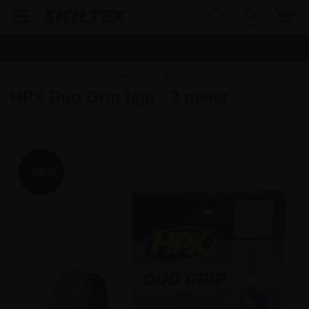
Snabb leverans
Fri frakt vid köp över
1.500,00
kr.
Framsidan
»
Tillbehör och reservdelar
»
Tejp
HPX Duo Grip tejp - 2 meter
Artikelnr.:
2952
-50%