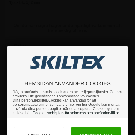
Tjocklek:
3,10 mm
Om du har några frågor är du hjärtligt välkommen att
höra av dig till oss.
Fakta
Säkerhetsanvisningar
HEMSIDAN ANVÄNDER COOKIES
Produktanmeldelser
Några används till statistik och andra av tredjepartstjänster. Genom
att klicka 'OK' godkänner du användandet av cookies.
Dina personuppgifter/Cookies kan användas för att
personanpassa annonser. Lär dig mer om hur Google kommer att
använda dina personuppgifter när du accepterar Cookies genom
att läsa här:
Googles webbplats för sekretess och användarvillkor.
Hur vill du handla?