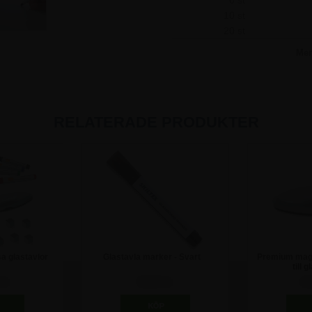
10 st
20 st
Me
RELATERADE PRODUKTER
usa glastavlor
Glastavla marker - Svart
Premium magn
till 
 kr
36,25 kr
31