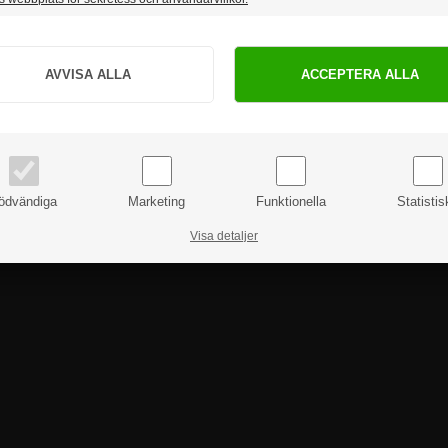
Hur vill du handla?
PRIVAT
FÖRETAG
priser inkl. moms
priser exkl. moms
ödvändiga
Marketing
Funktionella
Statistis
Visa detaljer