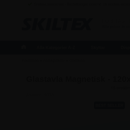
Snabba leveranser - Beställningar innan kl. 16 skickas sam
FÖRETAG
/
Alla priser är 
Alla Kategorier A-Z
Skyltar
Disp
»
»
Framsidan
Anslagstavlor
Glastavlor
Glastavla Magnetisk - 120
Artikelnr.:
9333