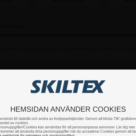
nvisningar
t glas med en magnetisk yta som kan användas både hemma och på kon
r som helst på alla tavlans sidor
tensiv och långvarig användning i alla arbetsmiljöer. Mycket exklusiv des
ndas till att hänga upp bilder, dokument och andra visuella material.
HEMSIDAN ANVÄNDER COOKIES
a magneter som används till denna slags tavla.
nvänds till statistik och andra av tredjepartstjänster. Genom att klicka 'OK' godkänn
andet av cookies.
rsonuppgifter/Cookies kan användas för att personanpassa annonser. Lär dig mer
kommer att använda dina personuppgifter när du accepterar Cookies genom att lä
du har några frågor är du hjärtligt välkommen att höra av dig till 
 webbplats för sekretess och användarvillkor.