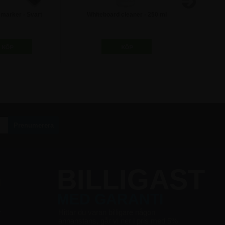
 marker - Svart
Whiteboard cleaner - 250 ml
Super st
6,25 kr
147,50 kr
G
BILLIGAST
MED GARANTI
r
Hittar du varan billigare någon
annanstans, går vi ner i pris med 5%