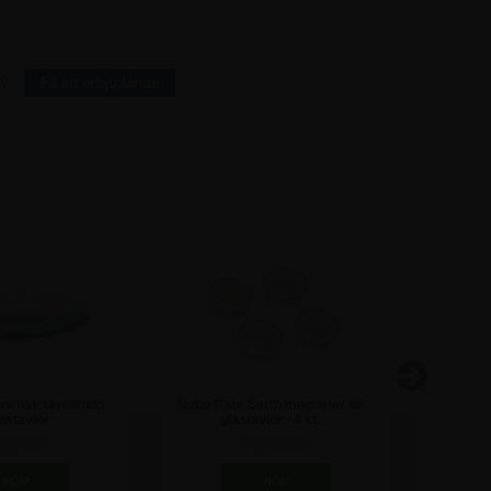
1.455,00
6.675,00
1.246,25
17.525,00
r?
Få ett erbjudande
etisk tavelsudd
Nobo Rare Earth magneter till
Supersta
glastavlor
glastavlor - 4 st.
til
0,00 kr
198,75 kr