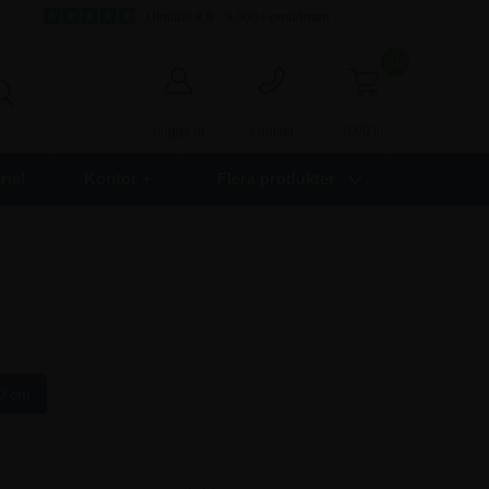
s
Utmärkt 4,8 - 9.000+ omdömen
0
0,00
kr
Logga in
Kontakt
ial
Kontor +
Flera produkter
0 cm