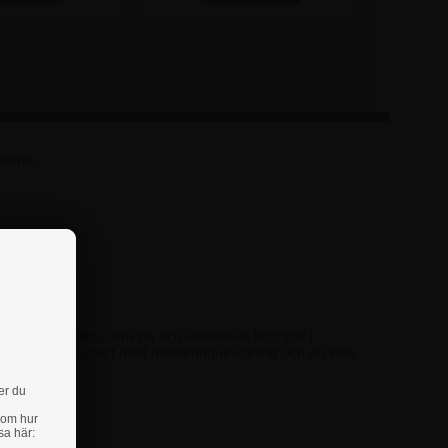
toret.
ign, högkvalitets skrivyta och innovativa knappar i
 Levereras komplett med monteringutrustning och en liten
er du
 om hur
sa här:
oss.