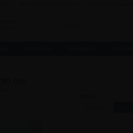
ma dag
Fri frakt Vid köp over
1.500,00
kr
Kundservice i toppklas
PRIVAT
inkl. moms
lays
Affischramar
Anslagstavlor
Mässmater
x90 cm
Format
90 x 60 cm
120 x 9