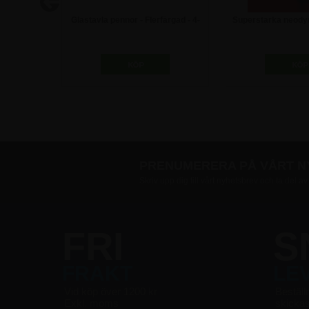
glastavlor
Glastavla pennor - Flerfärgad - 4-
Superstarka neodym
pack
Glastavlor 
248,75 kr
198,75
PRENUMERERA PÅ VÅRT 
Skriv upp dig till vårt nyhetsbrev och ta del a
FRI
S
FRAKT
LE
Vid köp över 1200 kr
Beställ
Exkl. moms
skicka