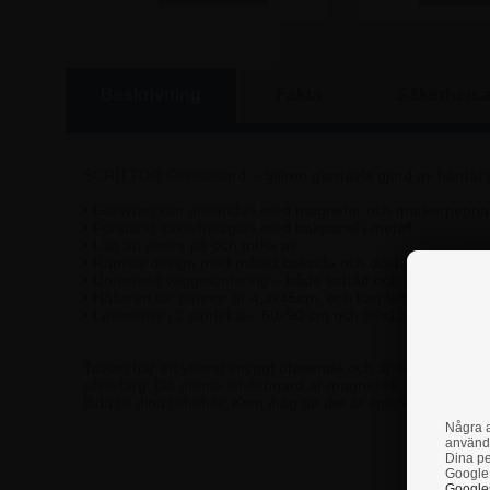
Beskrivning
Fakta
Säkerhetsa
SCRITTO® Glassboard – Stilren glastavla gjord av härda
• Glasytan kan användas med magneter och markerpenna
• Förstärkt säkerhetsglas med bakpanel i metall
• Lätt att skriva på och torka av
• Ramlös design med målad baksida och dolda skruvar
• Universell väggmontering – både lodrätt och vågrätt
• Hållaren för pennor är 4,3x45cm, och kan lätt monteras va
• Levereras i 2 storlekar– 60x90 cm och 90x120 cm
Tavlan har ett ytterst snyggt utseende och är lämpad till in
silverfärg. Då denna whiteboard är magnetisk, kan den anvä
låda till dina tillbehör. Kom ihåg att det är speciella stark
Några a
använd
Dina pe
Google 
Om 
Googles