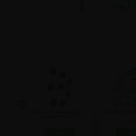
250 ml
Super starka svarta magneter
Glastavla kit till lj
för glastavlor - 8 st.
123,75 kr
873,75